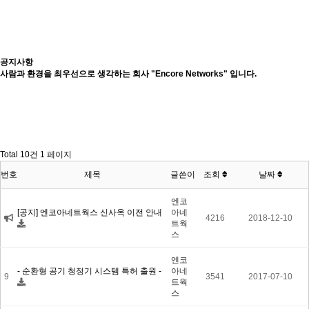
공지사항
사람과 환경을 최우선으로 생각하는 회사 "Encore Networks" 입니다.
Total 10건
1 페이지
번호
제목
글쓴이
조회
날짜
엔코
[공지] 엔코아네트웍스 신사옥 이전 안내
아네
4216
2018-12-10
트웍
스
엔코
- 순환형 공기 청정기 시스템 특허 출원 -
아네
9
3541
2017-07-10
트웍
스