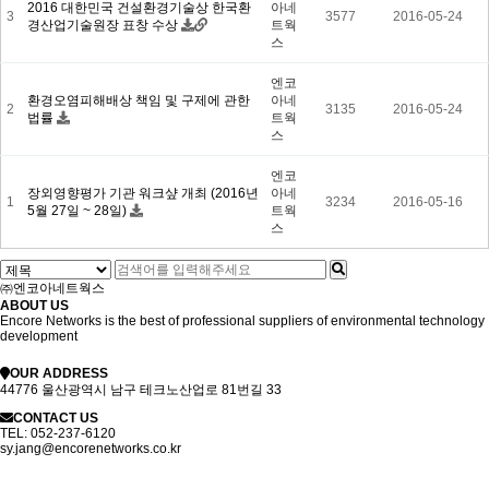
2016 대한민국 건설환경기술상 한국환
아네
3
3577
2016-05-24
경산업기술원장 표창 수상
트웍
스
엔코
환경오염피해배상 책임 및 구제에 관한
아네
2
3135
2016-05-24
법률
트웍
스
엔코
장외영향평가 기관 워크샾 개최 (2016년
아네
1
3234
2016-05-16
5월 27일 ~ 28일)
트웍
스
㈜엔코아네트웍스
ABOUT US
Encore Networks is the best of professional suppliers of environmental technology
development
OUR ADDRESS
44776 울산광역시 남구 테크노산업로 81번길 33
CONTACT US
TEL:
052-237-6120
sy.jang@encorenetworks.co.kr