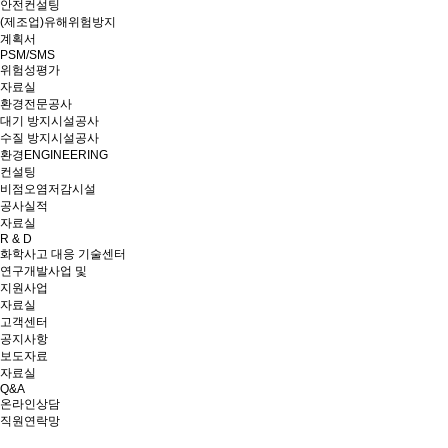
안전컨설팅
(제조업)유해위험방지
계획서
PSM/SMS
위험성평가
자료실
환경전문공사
대기 방지시설공사
수질 방지시설공사
환경ENGINEERING
컨설팅
비점오염저감시설
공사실적
자료실
R & D
화학사고 대응 기술센터
연구개발사업 및
지원사업
자료실
고객센터
공지사항
보도자료
자료실
Q&A
온라인상담
직원연락망