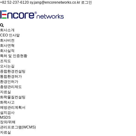
+82 52-237-6120
sy.jang@encorenetworks.co.kr
로그인
회사소개
CEO 인사말
회사비전
회사연혁
회사실적
특허 및 인증현황
조직도
오시는길
종합환경컨설팅
통합환경허가
환경인허가
총량관리제도
자료실
화학물질컨설팅
화학사고
예방관리계획서
설치검사
MSDS
장외/위해
관리프로그램(WCMS)
자료실