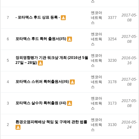
스
대기 방지시설공사
수질 방지시설공사
엔코아
환경ENGINEERING
2017-05-
- 포타맥스 후드 상표 등록 -
7
네트웍
3377
컨설팅
08
스
비점오염저감시설
공사실적
엔코아
자료실
2017-05-
포타맥스 후드 특허 출원서(#5)
6
네트웍
3254
R & D
08
스
화학사고 대응 기술센터
연구개발사업 및
지원사업
엔코아
장외영향평가 기관 워크샾 개최 (2016년 5월
2016-05-
5
네트웍
3230
자료실
27일 ~ 28일)
16
스
고객센터
공지사항
보도자료
엔코아
2017-05-
포타맥스 스위퍼 특허출원서(#6)
자료실
4
네트웍
3178
08
Q&A
스
온라인상담
직원연락망
엔코아
2017-05-
포타맥스 살수차 특허출원 (#4)
3
네트웍
3173
08
+82 52-237-6120
sy.jang@encorenetworks.co.kr
로그인
스
엔코아
환경오염피해배상 책임 및 구제에 관한 법률
2016-05-
2
네트웍
3130
24
스