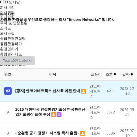
CEO 인사말
회사비전
회사연혁
공지사항
회사실적
사람과 환경을 최우선으로 생각하는 회사 "Encore Networks" 입니다.
특허 및 인증현황
조직도
오시는길
종합환경컨설팅
통합환경허가
환경인허가
총량관리제도
자료실
Total 10건
1 페이지
화학물질컨설팅
화학사고
번호
제목
글쓴이
조회
날짜
예방관리계획서
설치검사
MSDS
엔코아
2018-12-
장외/위해
[공지] 엔코아네트웍스 신사옥 이전 안내
네트웍
4211
10
관리프로그램(WCMS)
스
자료실
안전컨설팅
엔코아
2016 대한민국 건설환경기술상 한국환경산
2016-05-
(제조업)유해위험방지
9
네트웍
3572
업기술원장 표창 수상
24
계획서
스
PSM/SMS
위험성평가
엔코아
자료실
2017-07-
- 순환형 공기 청정기 시스템 특허 출원 -
8
네트웍
3536
환경전문공사
10