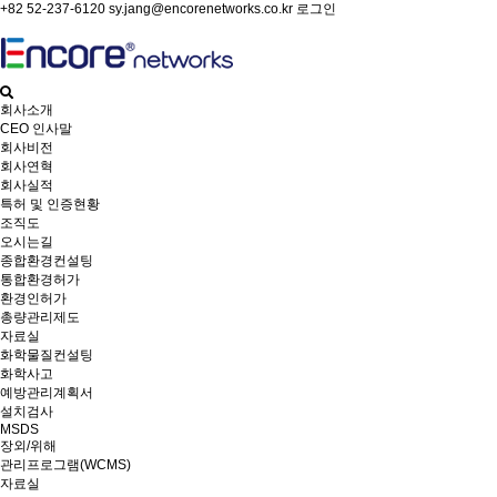
+82 52-237-6120
sy.jang@encorenetworks.co.kr
로그인
회사소개
CEO 인사말
회사비전
회사연혁
회사실적
특허 및 인증현황
조직도
오시는길
종합환경컨설팅
통합환경허가
환경인허가
총량관리제도
자료실
화학물질컨설팅
화학사고
예방관리계획서
설치검사
MSDS
장외/위해
관리프로그램(WCMS)
자료실