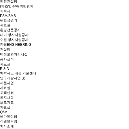
안전컨설팅
(제조업)유해위험방지
계획서
PSM/SMS
위험성평가
자료실
환경전문공사
대기 방지시설공사
수질 방지시설공사
환경ENGINEERING
컨설팅
비점오염저감시설
공사실적
자료실
R & D
화학사고 대응 기술센터
연구개발사업 및
지원사업
자료실
고객센터
공지사항
보도자료
자료실
Q&A
온라인상담
직원연락망
회사소개