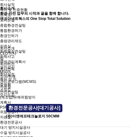
회사실적
회사소개
특허 및 인증현황
환경·안전 업무의 시작과 끝을 함께 합니다.
조직도
엔코아네트웍스의 One Stop Total Solution
오시는길
종합환경컨설팅
통합환경허가
환경인허가
총량관리제도
자료실
회사소개
화학물질컨설팅
CEO 인사
화학사고
말
예방관리계획서
회사비전
설치검사
회사연혁
MSDS
회사실적
장외/위해
특허 및 인
관리프로그램(WCMS)
증현황
자료실
조직도
안전컨설팅
오시는길
(제조업)유해위험방지
계획서
PSM/SMS
환경전문공사[대기공사]
위험성평가
(주)이엔에프테크놀로지 50CMM
자료실
환경전문공사
대기 방지시설공사
수질 방지시설공사