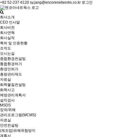
+82 52-237-6120
sy.jang@encorenetworks.co.kr
로그인
회사소개
CEO 인사말
회사비전
회사연혁
회사실적
특허 및 인증현황
조직도
오시는길
종합환경컨설팅
통합환경허가
환경인허가
총량관리제도
자료실
화학물질컨설팅
화학사고
예방관리계획서
설치검사
MSDS
장외/위해
관리프로그램(WCMS)
자료실
안전컨설팅
(제조업)유해위험방지
계획서