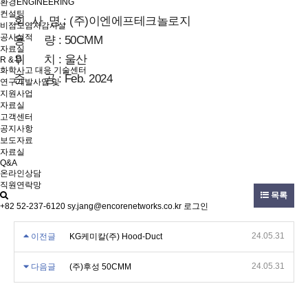
환경ENGINEERING
컨설팅
회 사 명 : (주)이엔에프테크놀로지
비점오염저감시설
공사실적
용 량 : 50CMM
자료실
위 치 : 울산
R & D
화학사고 대응 기술센터
준 공 : Feb. 2024
연구개발사업 및
지원사업
자료실
고객센터
공지사항
보도자료
자료실
Q&A
온라인상담
직원연락망
목록
+82 52-237-6120
sy.jang@encorenetworks.co.kr
로그인
24.05.31
이전글
KG케미칼(주) Hood-Duct
24.05.31
다음글
(주)후성 50CMM