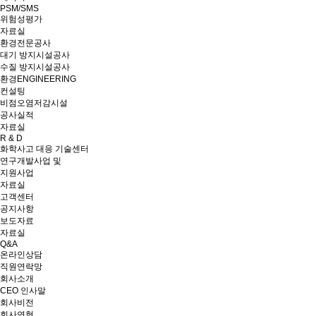
PSM/SMS
위험성평가
자료실
환경전문공사
대기 방지시설공사
수질 방지시설공사
환경ENGINEERING
컨설팅
비점오염저감시설
공사실적
자료실
R & D
화학사고 대응 기술센터
연구개발사업 및
지원사업
자료실
고객센터
공지사항
보도자료
자료실
Q&A
온라인상담
직원연락망
회사소개
CEO 인사말
회사비전
회사연혁